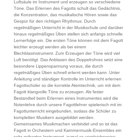
Luftsäule im Instrument und erzeugen so verschiedene
Töne. Das Erlernen des Fagotts schult das Gedächtnis,
die Konzentration, das musikalische Hören sowie das
Gespür für den richtigen Rhythmus. Durch
regelmäßigen Unterricht in der Musikschule und darüber
hinaus regelmäßiges Üben stellen sich anfangs schnelle
Lernerfolge ein. Die ersten Töne können mit dem Fagott
leichter erzeugt werden als bei einem
Blechblasinstrument. Zum Erzeugen der Töne wird viel
Luft benötigt. Das Anblasen des Doppelrohres setzt eine
besondere Lippenspannung voraus, die durch
regelmäßiges Üben schnell erlernt werden kann. Unter
Anleitung und ständiger Kontrolle im Unterricht erlernen
Fagottschüler so die korrekte Atemtechnik, um mit dem
Fagott klangvolle Töne zu erzeugen. Als fester
Bestandteil beim Erlernen eines Instrumentes wird die
Notenlehre durch unsere Fagottlehrer spielerisch mit im
Fagottunterricht eingebunden, sodass die Schüler zu
kompletten Musikern ausgebildet werden.
Gemeinsames Musikmachen verbindet und so ist das
Fagott in Orchestern und Kammermusik-Ensembles ein
sehr gefragtes Instrument, zumal es vergleichsweise