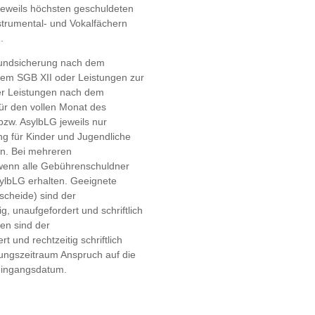
 jeweils höchsten geschuldeten
trumental- und Vokalfächern
.
rundsicherung nach dem
 dem SGB XII oder Leistungen zur
er Leistungen nach dem
für den vollen Monat des
zw. AsylbLG jeweils nur
g für Kinder und Jugendliche
en. Bei mehreren
 wenn alle Gebührenschuldner
ylbLG erhalten. Geeignete
scheide) sind der
, unaufgefordert und schriftlich
en sind der
 und rechtzeitig schriftlich
tungszeitraum Anspruch auf die
teingangsdatum.