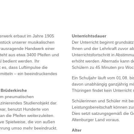
terwerk erbaut im Jahre 1905
Unterrichtsdauer
nstück unserer musikalischen
Der Unterricht beginnt grundsät
herausragende Handwerk einer
Ihnen und der Lehrkraft zuvor a
teht aus etwa 3400 Pfeifen und
Unterrichtsfortschritt in Abstim
l bedient werden. Ihr
erhöht werden. Alternativ kann d
es, dass Luftimpulse die
Schülern zu 45 Minuten pro Woch
rmitteln – ein beeindruckendes
Ein Schuljahr läuft vom 01.08. b
davon unabhängig ganzjährig mö
 Brüderkirche
Thüringen findet kein Unterricht s
nem pneumatischen
Schülerinnen und Schüler mit b
szinierendes Studienobjekt dar.
Leistungsbereitschaft können zus
 war, benutzt Hunderte von
Dies setzt satzungsgemäß die 
 die Pfeifen weiterzuleiten.
Altenburger Land voraus.
ive Spielweise, die von außen
sführung umso mehr beeindruckt.
Alter