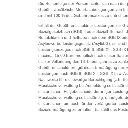
Die Reihenfolge der Person richtet sich nach der
Gebühr. Zusätzliche Mehrfachbelegungen von Ins
sind mit 100 % des Gebührensatzes zu entrichten
Erhält der Gebührenschuldner Leistungen zur G
Sozialgesetzbuch (SGB) II oder Sozialhilfe nach
Rehabilitation und Teilhabe nach dem SGB IX od
Asylbewerberleistungsgesetz (AsylbLG), so sind 
Leistungsbezuges nach SGB II, SGB XII, SGB IX b
maximal 15,00 Euro monatlich nach dieser Satzun
bis zur Vollendung des 18. Lebensjahres zu zahl
Gebührenschuldnern gilt diese Ermäßigung nur,
Leistungen nach SGB II, SGB XII, SGB IX bzw. As
Nachweise für die jeweilige Berechtigung (z.B. Be
Musikschulverwaltung bei Anmeldung selbstständig
einzureichen. Folgebescheide derartiger Leistung
Musikschulverwaltung selbstständig, unaufgefordert
einzureichen, um auch für den verlängerten Leis
Sozialermäßigung zu erhalten. Es zählt das Pos