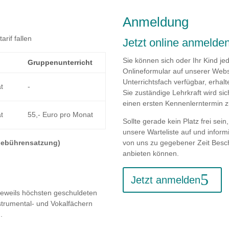
Anmeldung
rif fallen
Jetzt online anmelden
Sie können sich oder Ihr Kind je
Gruppen­unterricht
Onlineformular auf unserer Webs
Unterrichtsfach verfügbar, erhal
t
-
Sie zuständige Lehrkraft wird si
einen ersten Kennenlerntermin z
t
55,- Euro pro Monat
Sollte gerade kein Platz frei sei
unsere Warteliste auf und inform
von uns zu gegebener Zeit Besch
Gebührensatzung)
anbieten können.
Jetzt anmelden
 jeweils höchsten geschuldeten
trumental- und Vokalfächern
.