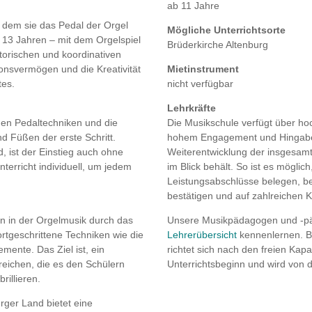
ab 11 Jahre
n dem sie das Pedal der Orgel
Mögliche Unterrichtsorte
 13 Jahren – mit dem Orgelspiel
Brüderkirche Altenburg
otorischen und koordinativen
onsvermögen und die Kreativität
Mietinstrument
tes.
nicht verfügbar
Lehrkräfte
den Pedaltechniken und die
Die Musikschule verfügt über hoc
 Füßen der erste Schritt.
hohem Engagement und Hingabe de
d, ist der Einstieg auch ohne
Weiterentwicklung der insgesamt
terricht individuell, um jedem
im Blick behält. So ist es möglic
Leistungsabschlüsse belegen, be
bestätigen und auf zahlreichen 
ten in der Orgelmusik durch das
Unsere Musikpädagogen und -pä
rtgeschrittene Techniken wie die
Lehrerübersicht
kennenlernen. Be
mente. Das Ziel ist, ein
richtet sich nach den freien Ka
eichen, die es den Schülern
Unterrichtsbeginn und wird von d
rillieren.
rger Land bietet eine