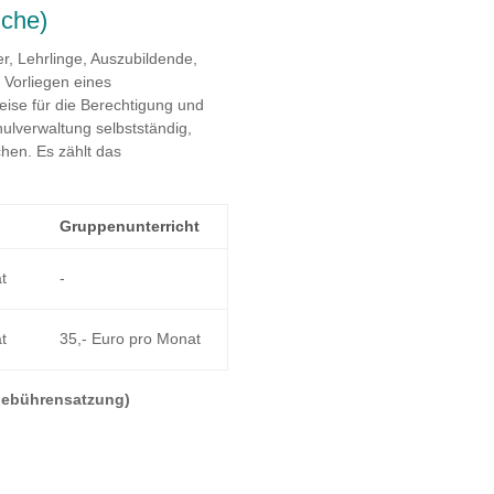
iche)
r, Lehrlinge, Auszubildende,
 Vorliegen eines
ise für die Berechtigung und
ulverwaltung selbstständig,
chen. Es zählt das
Gruppen­unterricht
t
-
t
35,- Euro pro Monat
Gebührensatzung)