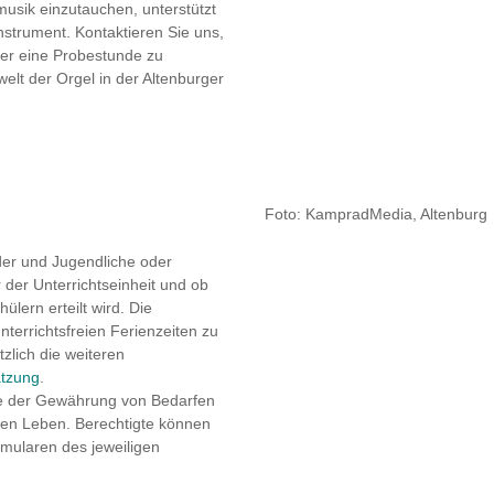
lmusik einzutauchen, unterstützt
nstrument. Kontaktieren Sie uns,
der eine Probestunde zu
elt der Orgel in der Altenburger
Foto: KampradMedia, Altenburg
nder und Jugendliche oder
der Unterrichtseinheit und ob
ülern erteilt wird. Die
nterrichtsfreien Ferienzeiten zu
tzlich die weiteren
tzung
.
nne der Gewährung von Bedarfen
llen Leben. Berechtigte können
rmularen des jeweiligen