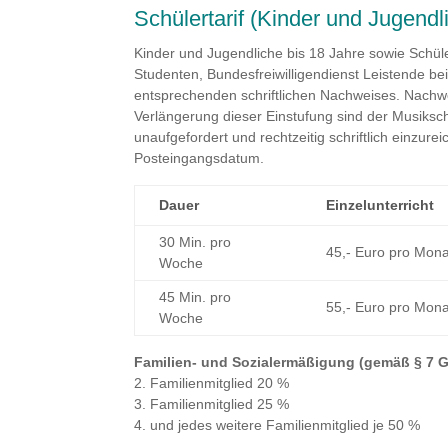
Schülertarif (Kinder und Jugendl
Kinder und Jugendliche bis 18 Jahre sowie Schüle
Studenten, Bundesfreiwilligendienst Leistende bei
entsprechenden schriftlichen Nachweises. Nachwe
Verlängerung dieser Einstufung sind der Musiksch
unaufgefordert und rechtzeitig schriftlich einzurei
Posteingangsdatum.
Dauer
Einzel­unterricht
30 Min. pro
45,- Euro pro Mona
Woche
45 Min. pro
55,- Euro pro Mona
Woche
Familien- und Sozialermäßigung (gemäß § 7 
2. Familienmitglied 20 %
3. Familienmitglied 25 %
4. und jedes weitere Familienmitglied je 50 %