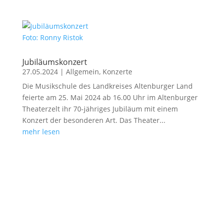
Foto: Ronny Ristok
Jubiläumskonzert
27.05.2024
|
Allgemein
,
Konzerte
Die Musikschule des Landkreises Altenburger Land
feierte am 25. Mai 2024 ab 16.00 Uhr im Altenburger
Theaterzelt ihr 70-jähriges Jubiläum mit einem
Konzert der besonderen Art. Das Theater...
mehr lesen
Schulwettbewerb
Der 30. Schulwettbewerb der Musikschule wurde
vom 01. bis 05. Juni 2026 in den Schulteilen
Altenburg und Schmölln sowie dem KulturCentrum