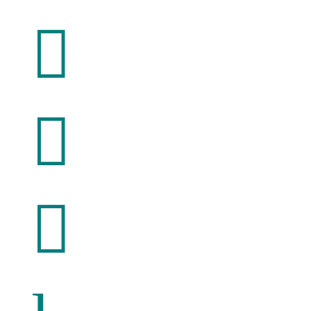


