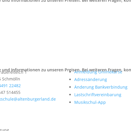
Service
Anmeldung
teil Schmölln
Abmeldung
kschule Altenburger Land
Anmeldung Onlinekurse
auereiteich 1
6 Schmölln
Adressänderung
4491 22482
Änderung Bankverbindung
447 514455
Lastschriftvereinbarung
kschule@altenburgerland.de
Musikschul-App
rung.